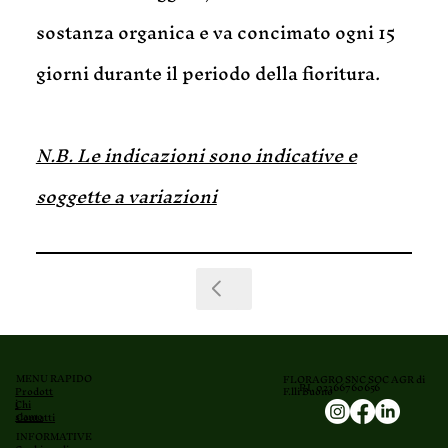
sostanza organica e va concimato ogni 15
giorni durante il periodo della fioritura.
N.B. Le indicazioni sono indicative e
soggette a variazioni
MENU RAPIDO
FLORAGRO SNC SOC AGR di
P.I. 02366760656
F.lli Buono
Prodott
i
Chi
siamo
Contatti
INFORMATIVE