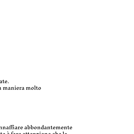
ate.
 in maniera molto
i annaffiare abbondantemente
e è fare attenzione che la