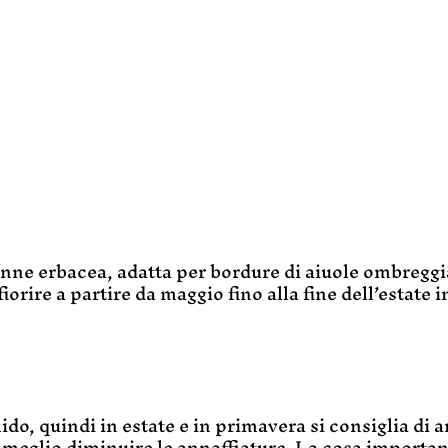
nne erbacea, adatta per bordure di aiuole ombreggi
orire a partire da maggio fino alla fine dell’estate
ido, quindi in estate e in primavera si consiglia d
 meglio diminuire le annaffiature. La cosa important